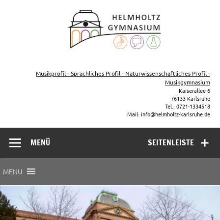
Zum
Inhalt
Helmho
springen
Gymna
Karls
Gymnasium – naturwissenschaftlicher Zug, sprachlicher Zug,
Musikzug
Musikprofil - Sprachliches Profil - Naturwissenschaftliches Profil -
Musikgymnasium
Kaiserallee 6
76133 Karlsruhe
Tel.: 0721-1334518
Mail: info@helmholtz-karlsruhe.de
MENÜ
SEITENLEISTE
MENU