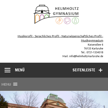
Zum
Inhalt
Helmho
springen
Gymna
Karls
Gymnasium – naturwissenschaftlicher Zug, sprachlicher Zug,
Musikzug
Musikprofil - Sprachliches Profil - Naturwissenschaftliches Profil -
Musikgymnasium
Kaiserallee 6
76133 Karlsruhe
Tel.: 0721-1334518
Mail: info@helmholtz-karlsruhe.de
MENÜ
SEITENLEISTE
MENU