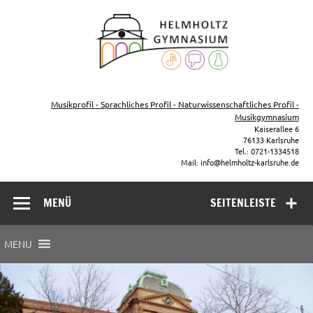
Zum
Inhalt
Helmho
springen
Gymna
Karls
Gymnasium – naturwissenschaftlicher Zug, sprachlicher Zug,
Musikzug
Musikprofil - Sprachliches Profil - Naturwissenschaftliches Profil -
Musikgymnasium
Kaiserallee 6
76133 Karlsruhe
Tel.: 0721-1334518
Mail: info@helmholtz-karlsruhe.de
MENÜ
SEITENLEISTE
MENU