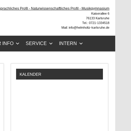
ruhe
 Sprachliches Profil - Naturwissenschaftliches Profil - Musikgymnasium
Kaiserallee 6
76133 Karlsruhe
Tel.: 0721-1334518
Mail: info@helmholtz-karlsruhe.de
 INFO
SERVICE
INTERN
KALENDER