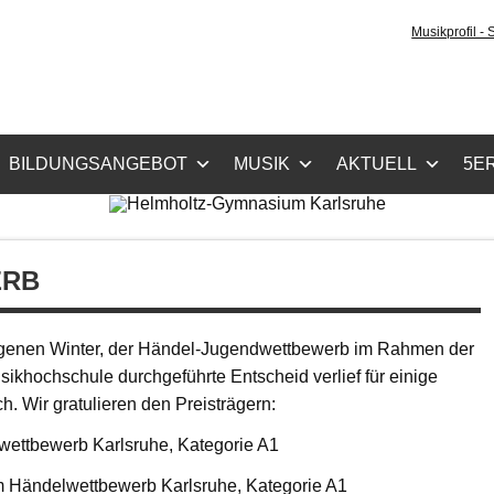
holtz-Gymnasium Karls
Musikprofil -
cher Zug, Musikzug
BILDUNGSANGEBOT
MUSIK
AKTUELL
5ER
ERB
angenen Winter, der Händel-Jugendwettbewerb im Rahmen der
sikhochschule durchgeführte Entscheid verlief für einige
h. Wir gratulieren den Preisträgern:
lwettbewerb Karlsruhe, Kategorie A1
im Händelwettbewerb Karlsruhe, Kategorie A1