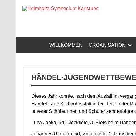
Zum
Inhalt
Helm
springen
Gymnasium – naturwissenschaftlicher Zug, sprachli
WILLKOMMEN
ORGANISATION
HÄNDEL-JUGENDWETTBEW
Dieses Jahr konnte, nach dem Ausfall im verg
Händel-Tage Karlsruhe stattfinden. Der in der Mu
unserer Schülerinnen und Schüler sehr erfolgreic
Luca Janka, 5d, Blockflöte, 3. Preis beim Hände
Johannes Ullmann, 5d, Violoncello, 2. Preis be