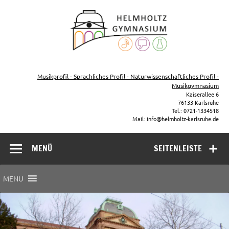
Zum
Inhalt
Helmho
springen
Gymna
Karls
Gymnasium – naturwissenschaftlicher Zug, sprachlicher Zug,
Musikzug
Musikprofil - Sprachliches Profil - Naturwissenschaftliches Profil -
Musikgymnasium
Kaiserallee 6
76133 Karlsruhe
Tel.: 0721-1334518
Mail: info@helmholtz-karlsruhe.de
MENÜ
SEITENLEISTE
MENU