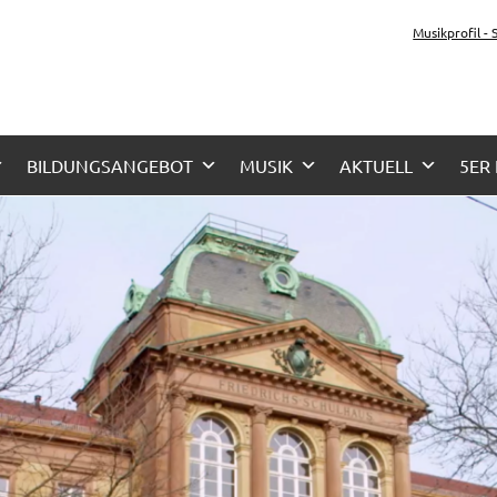
z-Gymnasium Karlsruhe
Musikprofil -
her Zug, Musikzug
BILDUNGSANGEBOT
MUSIK
AKTUELL
5ER