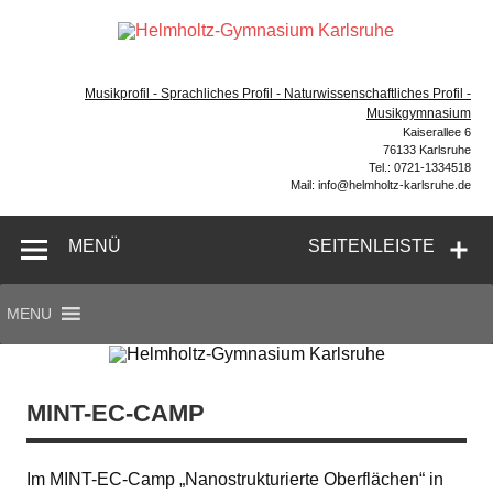
Zum
Inhalt
Hel
springen
Gymnasium – naturwissenschaftlicher Zug, sprachlicher
Gym
Zug, Musikzug
Musikprofil - Sprachliches Profil - Naturwissenschaftliches Profil -
Ka
Musikgymnasium
Kaiserallee 6
76133 Karlsruhe
Tel.: 0721-1334518
Mail: info@helmholtz-karlsruhe.de
MENÜ
SEITENLEISTE
MENU
MINT-EC-CAMP
Im MINT-EC-Camp „Nanostrukturierte Oberflächen“ in