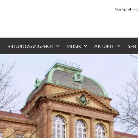
z-Gymnasium Karlsruhe
Musikprofil -
her Zug, Musikzug
BILDUNGSANGEBOT
MUSIK
AKTUELL
5ER