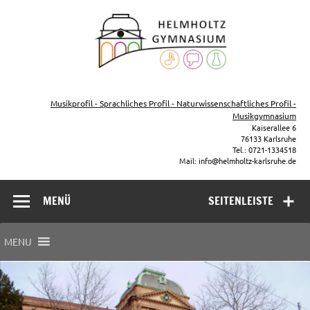
Zum
Inhalt
Helmho
springen
Gymna
Karls
Gymnasium – naturwissenschaftlicher Zug, sprachlicher Zug,
Musikzug
Musikprofil - Sprachliches Profil - Naturwissenschaftliches Profil -
Musikgymnasium
Kaiserallee 6
76133 Karlsruhe
Tel.: 0721-1334518
Mail: info@helmholtz-karlsruhe.de
MENÜ
SEITENLEISTE
MENU