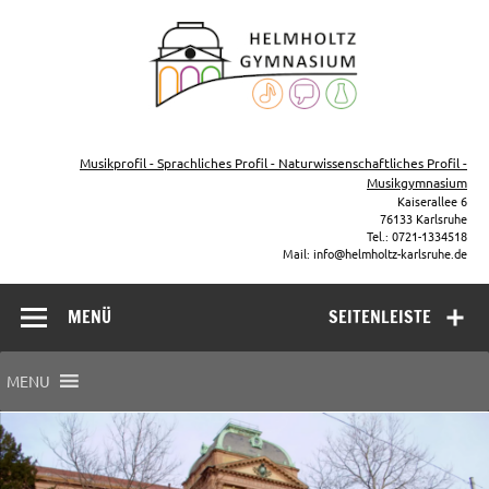
Zum
Inhalt
Helmho
springen
Gymna
Karls
Gymnasium – naturwissenschaftlicher Zug, sprachlicher Zug,
Musikzug
Musikprofil - Sprachliches Profil - Naturwissenschaftliches Profil -
Musikgymnasium
Kaiserallee 6
76133 Karlsruhe
Tel.: 0721-1334518
Mail: info@helmholtz-karlsruhe.de
MENÜ
SEITENLEISTE
MENU