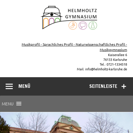
Zum
Inhalt
Helmho
springen
Gymna
Karls
Gymnasium – naturwissenschaftlicher Zug, sprachlicher Zug,
Musikzug
Musikprofil - Sprachliches Profil - Naturwissenschaftliches Profil -
Musikgymnasium
Kaiserallee 6
76133 Karlsruhe
Tel.: 0721-1334518
Mail: info@helmholtz-karlsruhe.de
MENÜ
SEITENLEISTE
MENU