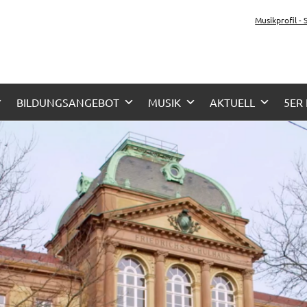
z-Gymnasium Karlsruhe
Musikprofil -
her Zug, Musikzug
BILDUNGSANGEBOT
MUSIK
AKTUELL
5ER