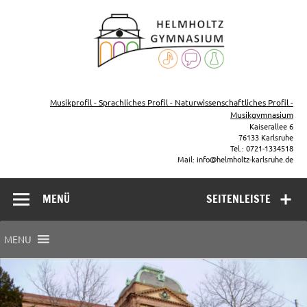
Zum
Inhalt
Helmho
springen
Gymna
Karls
Gymnasium – naturwissenschaftlicher Zug, sprachlicher Zug,
Musikzug
Musikprofil - Sprachliches Profil - Naturwissenschaftliches Profil -
Musikgymnasium
Kaiserallee 6
76133 Karlsruhe
Tel.: 0721-1334518
Mail: info@helmholtz-karlsruhe.de
MENÜ
SEITENLEISTE
MENU