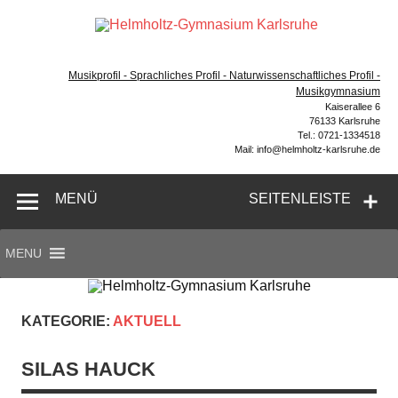
Zum
Inhalt
Hel
springen
Gymnasium – naturwissenschaftlicher Zug, sprachlicher
Gym
Zug, Musikzug
Musikprofil - Sprachliches Profil - Naturwissenschaftliches Profil -
Ka
Musikgymnasium
Kaiserallee 6
76133 Karlsruhe
Tel.: 0721-1334518
Mail: info@helmholtz-karlsruhe.de
MENÜ
SEITENLEISTE
MENU
KATEGORIE:
AKTUELL
SILAS HAUCK