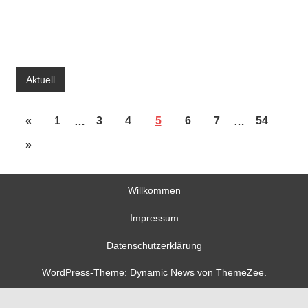
Aktuell
«
1
…
3
4
5
6
7
…
54
»
Willkommen
Impressum
Datenschutzerklärung
WordPress-Theme: Dynamic News von ThemeZee.